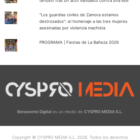
tensión tras un acto vandálico contra una edil
"Los guardias civiles de Zamora estamos
destrozados": el homenaje a las tres mujeres
asesinadas por violencia machista
PROGRAMA | Fiestas de La Bañeza 2026
Benavente Digital
es un medio de
CYSPRO MEDIA S.L.
Copyright © CYSPRO MEDIA S.L. 2026. Todos los derechos