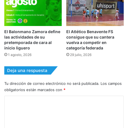
El Balonmano Zamora define
El Atlético Benavente FS
las actividades de su
consigue que su cantera
pretemporada de cara al
vuelva a competir en
inicio liguero
categoría federada
1 agosto, 2026
29 julio, 2026
Deja una respuesta
Tu dirección de correo electrónico no será publicada.
Los campos
obligatorios están marcados con
*
C
o
m
e