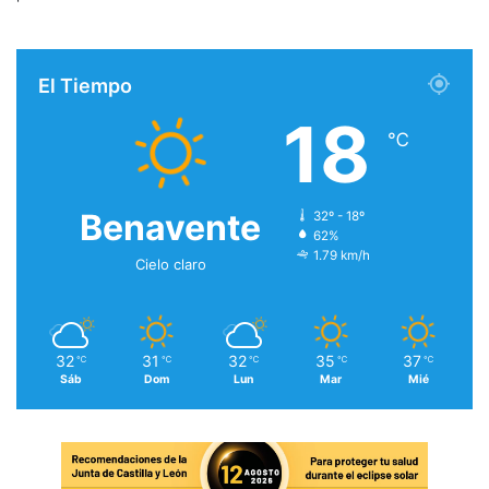
El Tiempo
18
℃
Benavente
32º - 18º
62%
1.79 km/h
Cielo claro
32
31
32
35
37
℃
℃
℃
℃
℃
Sáb
Dom
Lun
Mar
Mié