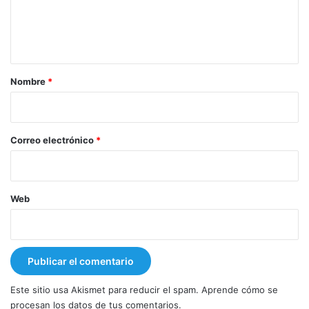
n
t
a
r
Nombre
*
i
o
*
Correo electrónico
*
Web
Este sitio usa Akismet para reducir el spam.
Aprende cómo se
procesan los datos de tus comentarios.