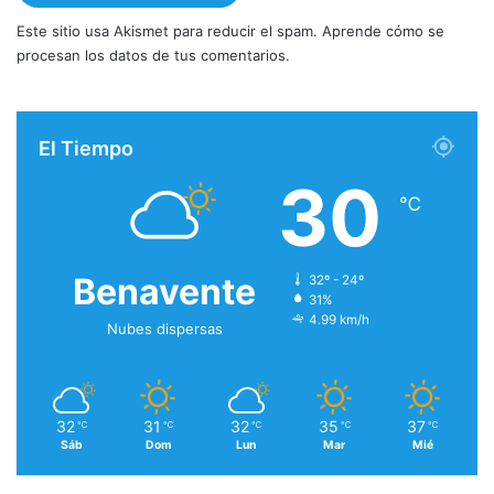
Este sitio usa Akismet para reducir el spam.
Aprende cómo se
procesan los datos de tus comentarios.
El Tiempo
30
℃
Benavente
32º - 24º
31%
4.99 km/h
Nubes dispersas
32
31
32
35
37
℃
℃
℃
℃
℃
Sáb
Dom
Lun
Mar
Mié