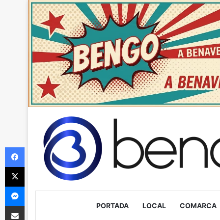
Facebook
X
Messenger
PORTADA
LOCAL
COMARCA
Compartir via Email