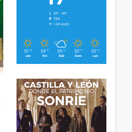
31º - 16º
76%
1.34 km/h
31
34
35
32
32
℃
℃
℃
℃
℃
Jue
Vie
Sáb
Dom
Lun
s