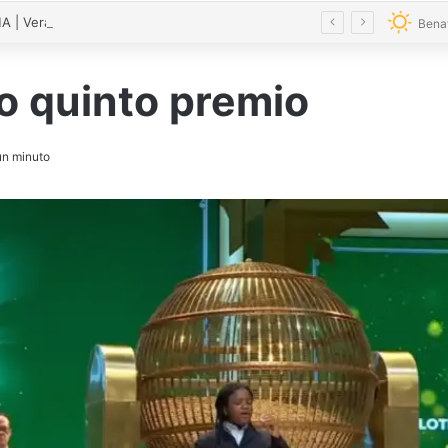
| Verano cultural en Bretó 2026
Bena
to quinto premio
n minuto