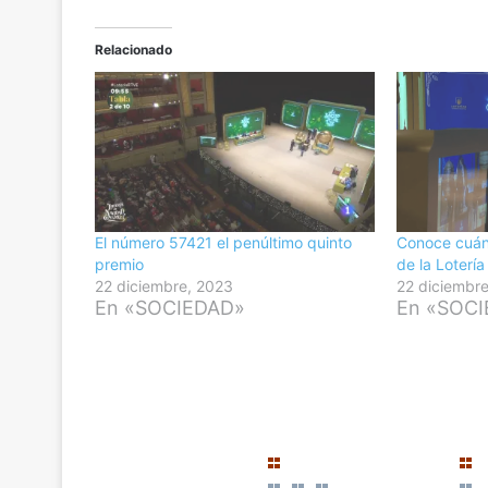
Relacionado
El número 57421 el penúltimo quinto
Conoce cuán
premio
de la Loterí
22 diciembre, 2023
22 diciembr
En «SOCIEDAD»
En «SOC