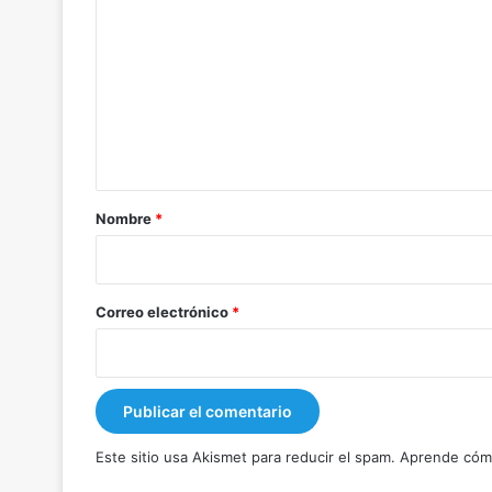
o
m
e
n
t
a
r
Nombre
*
i
o
*
Correo electrónico
*
Este sitio usa Akismet para reducir el spam.
Aprende cómo