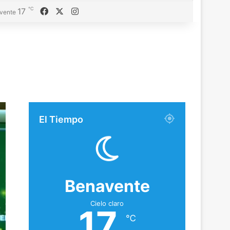
℃
Facebook
X
Instagram
17
vente
El Tiempo
Benavente
Cielo claro
17
℃