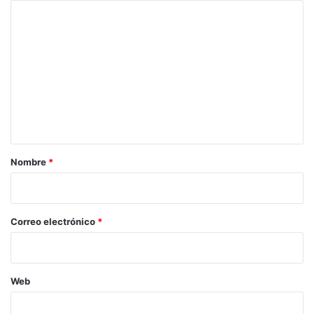
C
o
m
e
n
t
a
r
Nombre
*
i
o
*
Correo electrónico
*
Web