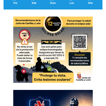
Vie
Sáb
Dom
Lun
Mar