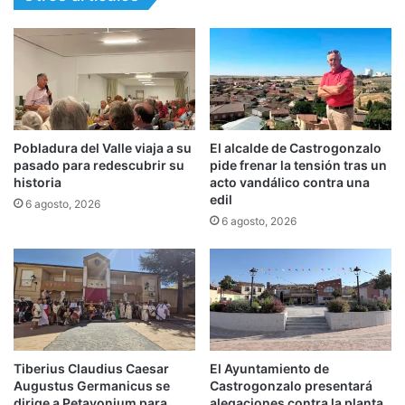
Pobladura del Valle viaja a su
El alcalde de Castrogonzalo
pasado para redescubrir su
pide frenar la tensión tras un
historia
acto vandálico contra una
edil
6 agosto, 2026
6 agosto, 2026
Tiberius Claudius Caesar
El Ayuntamiento de
Augustus Germanicus se
Castrogonzalo presentará
dirige a Petavonium para
alegaciones contra la planta