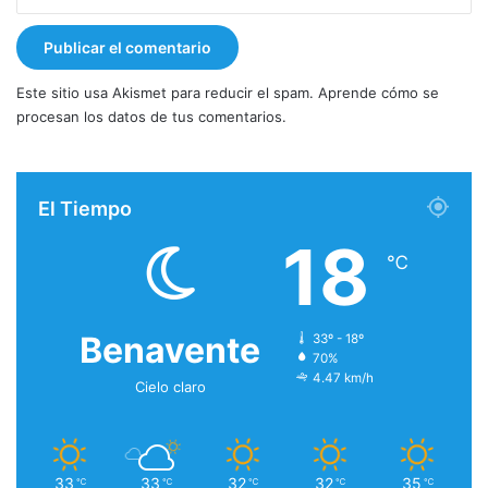
Este sitio usa Akismet para reducir el spam.
Aprende cómo se
procesan los datos de tus comentarios.
El Tiempo
18
℃
Benavente
33º - 18º
70%
4.47 km/h
Cielo claro
33
33
32
32
35
℃
℃
℃
℃
℃