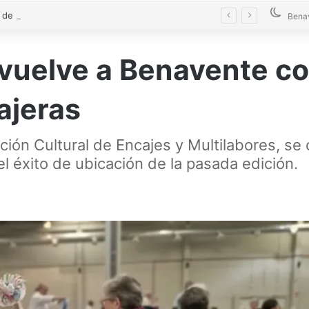
El alcalde de Castrogonzalo pide frenar la tensión tras un acto vandálico contra una edil
Bena
e vuelve a Benavente c
ajeras
ación Cultural de Encajes y Multilabores, se
el éxito de ubicación de la pasada edición.