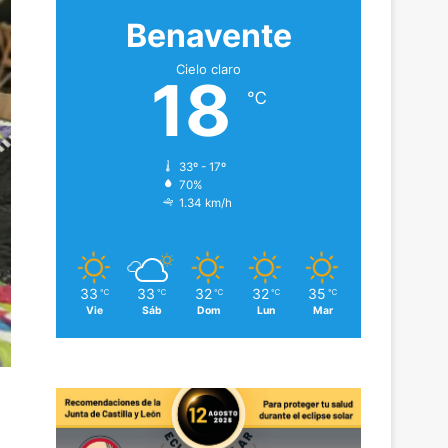
Benavente
Cielo claro
18
℃
33º - 17º
70%
1.34 km/h
33
33
32
32
35
℃
℃
℃
℃
℃
Vie
Sáb
Dom
Lun
Mar