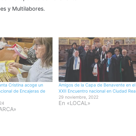
es y Multilabores.
nta Cristina acoge un
Amigos de la Capa de Benavente en el
cional de Encajeras de
XXII Encuentro nacional en Ciudad Rea
29 noviembre, 2022
En «LOCAL»
24
ARCA»