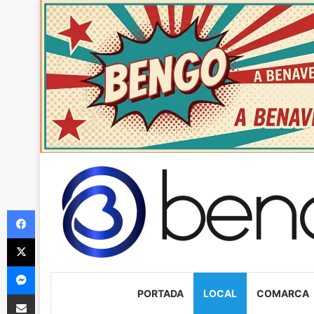
Facebook
X
Messenger
PORTADA
LOCAL
COMARCA
Compartir via Email