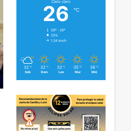
Cielo claro
26
℃
26º - 26º
25%
1.34 km/h
32
32
32
35
36
℃
℃
℃
℃
℃
Sáb
Dom
Lun
Mar
Mié