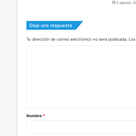
5 agosto, 
Deja una respuesta
Tu dirección de correo electrónico no será publicada.
Los
C
o
m
e
n
t
a
r
Nombre
*
i
o