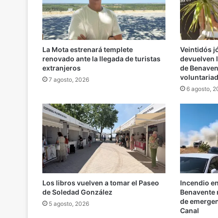
La Mota estrenará templete
Veintidós 
renovado ante la llegada de turistas
devuelven l
extranjeros
de Benaven
voluntaria
7 agosto, 2026
6 agosto, 
Los libros vuelven a tomar el Paseo
Incendio e
de Soledad González
Benavente m
de emergenc
5 agosto, 2026
Canal