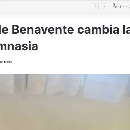
La Diputación blinda la limpieza de fosas sépticas en más de 200 pueblos de Zamora
Benav
de Benavente cambia la
imnasia
to leído