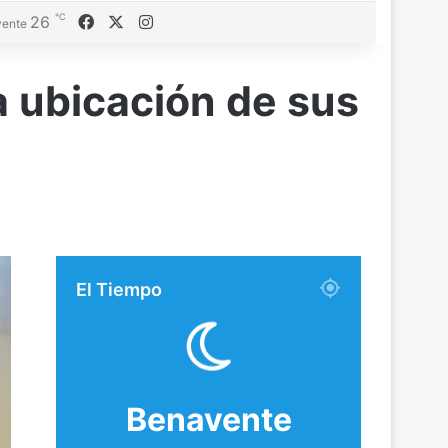
℃
Facebook
X
Instagram
26
ente
 ubicación de sus
El Tiempo
Benavente