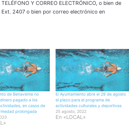
, TELÉFONO Y CORREO ELECTRÓNICO, o bien de
Ext. 2407 o bien por correo electrónico en
ento de Benavente no
El Ayuntamiento abre el 29 de agosto
 dinero pagado a los
el plazo para el programa de
 actividades, en casos de
actividades culturales y deportivas
fermedad prolongada
25 agosto, 2022
En «LOCAL»
2023
AL»