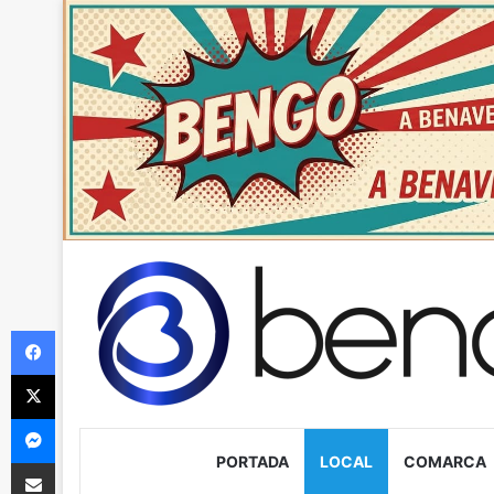
Facebook
X
Messenger
PORTADA
LOCAL
COMARCA
Compartir via Email