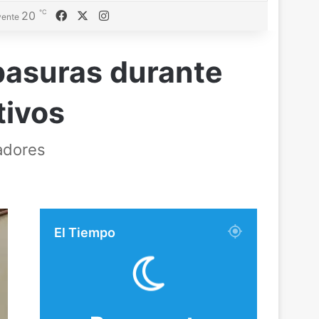
℃
Facebook
X
Instagram
20
ente
 basuras durante
tivos
adores
El Tiempo