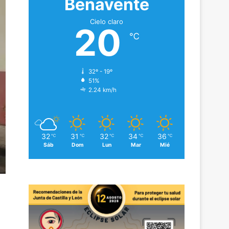
Benavente
Cielo claro
20
℃
32º - 19º
51%
2.24 km/h
32
31
32
34
36
℃
℃
℃
℃
℃
Sáb
Dom
Lun
Mar
Mié