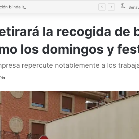
La Diputación blinda la limpieza de fosas sépticas en más de 200 pueblos de Zamora
Benav
etirará la recogida de
omo los domingos y fes
mpresa repercute notablemente a los trabaj
ído