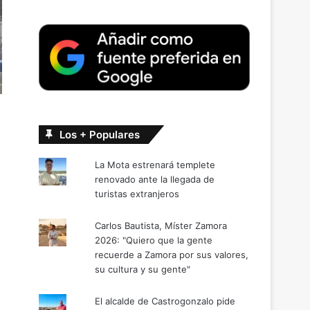
Los + Populares
La Mota estrenará templete
renovado ante la llegada de
turistas extranjeros
Carlos Bautista, Míster Zamora
2026: "Quiero que la gente
recuerde a Zamora por sus valores,
su cultura y su gente"
El alcalde de Castrogonzalo pide