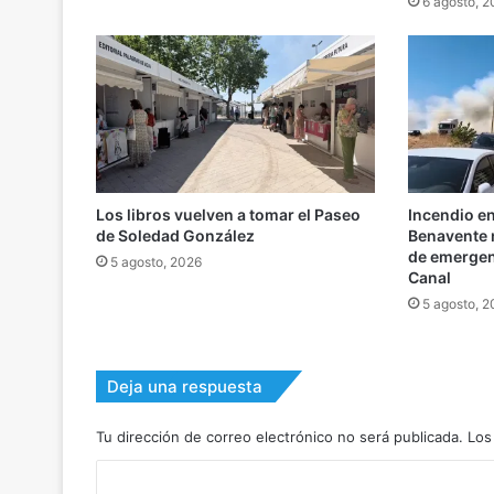
6 agosto, 
Los libros vuelven a tomar el Paseo
Incendio e
de Soledad González
Benavente m
de emergenc
5 agosto, 2026
Canal
5 agosto, 
Deja una respuesta
Tu dirección de correo electrónico no será publicada.
Los
C