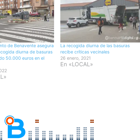
ento de Benavente asegura
La recogida diurna de las basuras
ecogida diurna de basuras
recibe críticas vecinales
do 50.000 euros en el
26 enero, 2021
En «LOCAL»
2022
AL»