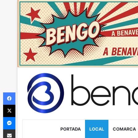
Facebook
X
Messenger
PORTADA
LOCAL
COMARCA
Compartir via Email