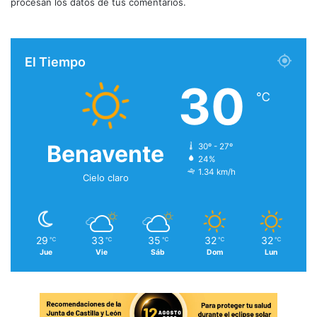
procesan los datos de tus comentarios.
El Tiempo
30
℃
Benavente
30º - 27º
24%
1.34 km/h
Cielo claro
29
33
35
32
32
℃
℃
℃
℃
℃
Jue
Vie
Sáb
Dom
Lun