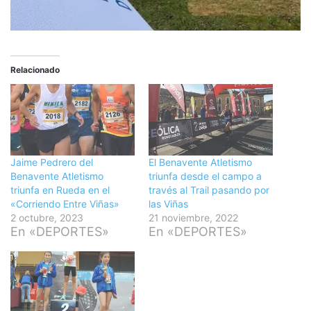
Relacionado
Jaime Pedrero del
El Benavente Atletismo
Benavente Atletismo
triunfa desde el campo a
triunfa en Rueda en el
través al Trail pasando por
«Corriendo Entre Viñas»
las Viñas
2 octubre, 2023
21 noviembre, 2022
En «DEPORTES»
En «DEPORTES»