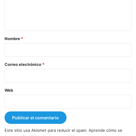
e
n
t
a
r
Nombre
*
i
o
*
Correo electrónico
*
Web
Este sitio usa Akismet para reducir el spam.
Aprende cómo se