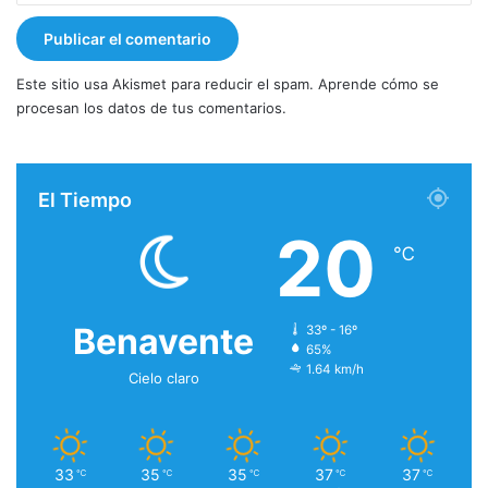
Este sitio usa Akismet para reducir el spam.
Aprende cómo se
procesan los datos de tus comentarios.
El Tiempo
20
℃
Benavente
33º - 16º
65%
1.64 km/h
Cielo claro
33
35
35
37
37
℃
℃
℃
℃
℃