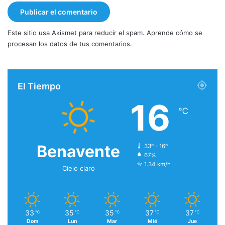
Este sitio usa Akismet para reducir el spam.
Aprende cómo se
procesan los datos de tus comentarios.
El Tiempo
16
℃
Benavente
33º - 16º
67%
1.34 km/h
Cielo claro
33
35
35
37
37
℃
℃
℃
℃
℃
Dom
Lun
Mar
Mié
Jue