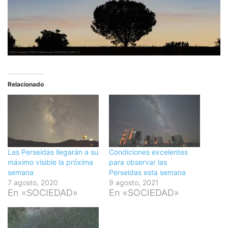
Relacionado
Las Perseidas llegarán a su
Condiciones excelentes
máximo visible la próxima
para observar las
semana
Perseidas esta semana
7 agosto, 2020
9 agosto, 2021
En «SOCIEDAD»
En «SOCIEDAD»