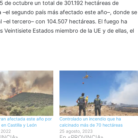
5 de octubre un total de 301.192 hectáreas de
ía –el segundo país más afectado este año–, donde se
 –el tercero– con 104.507 hectáreas. El fuego ha
 Veintisiete Estados miembro de la UE y de ellas, el
ran afectada este año por
Controlado un incendio que ha
 en Castilla y León
calcinado más de 70 hectáreas
, 2022
25 agosto, 2023
INCIA»
En «PROVINCIA»