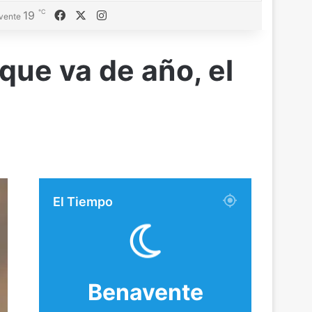
℃
Facebook
X
Instagram
19
vente
que va de año, el
El Tiempo
Benavente