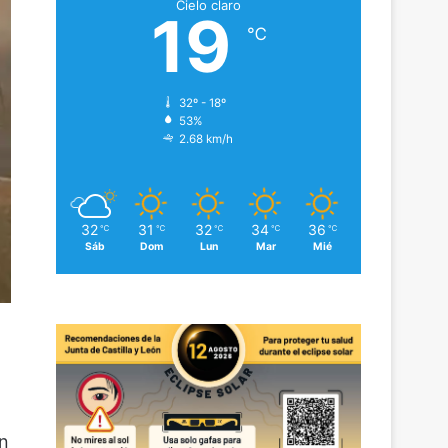
Cielo claro
19
℃
32º - 18º
53%
2.68 km/h
32
31
32
34
36
℃
℃
℃
℃
℃
Sáb
Dom
Lun
Mar
Mié
ún