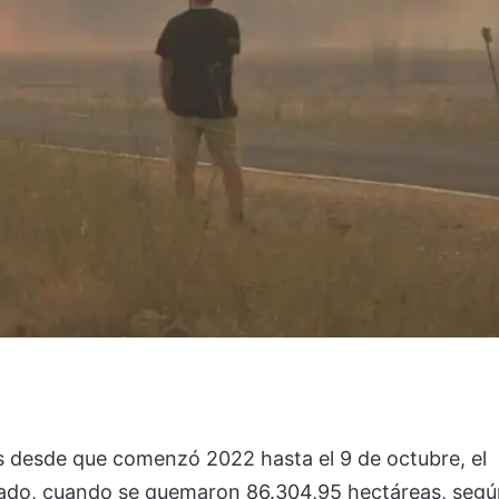
s desde que comenzó 2022 hasta el 9 de octubre, el
asado, cuando se quemaron 86.304,95 hectáreas, seg