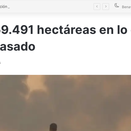
La Diputación blinda la limpieza de fosas sépticas en más de 200 pueblos de Zamora
Bena
59.491 hectáreas en lo 
 pasado
s