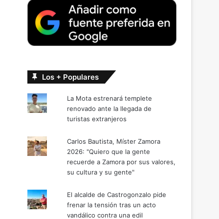
Los + Populares
La Mota estrenará templete
renovado ante la llegada de
turistas extranjeros
Carlos Bautista, Míster Zamora
2026: "Quiero que la gente
recuerde a Zamora por sus valores,
su cultura y su gente"
El alcalde de Castrogonzalo pide
frenar la tensión tras un acto
a
vandálico contra una edil