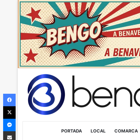
Facebook
X
Messenger
PORTADA
LOCAL
COMARCA
Compartir via Email