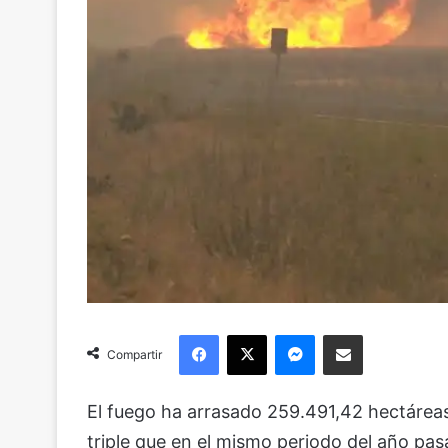
Facebook
X
Messenger
Compartir via Email
Compartir
El fuego ha arrasado 259.491,42 hectárea
triple que en el mismo periodo del año p