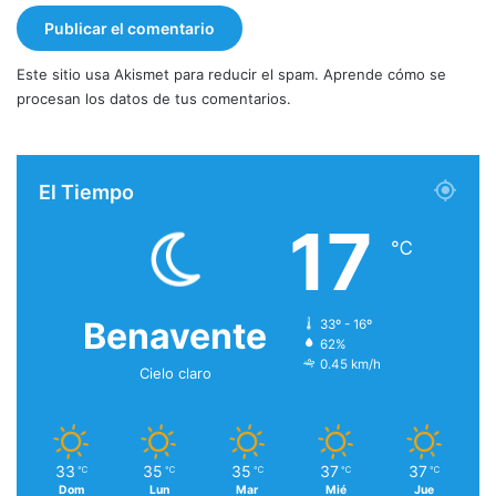
Este sitio usa Akismet para reducir el spam.
Aprende cómo se
procesan los datos de tus comentarios.
El Tiempo
17
℃
Benavente
33º - 16º
62%
0.45 km/h
Cielo claro
33
35
35
37
37
℃
℃
℃
℃
℃
Dom
Lun
Mar
Mié
Jue