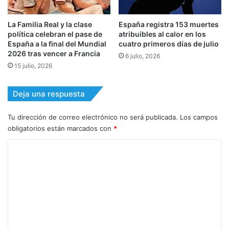
La Familia Real y la clase
España registra 153 muertes
política celebran el pase de
atribuibles al calor en los
España a la final del Mundial
cuatro primeros días de julio
2026 tras vencer a Francia
6 julio, 2026
15 julio, 2026
Deja una respuesta
Tu dirección de correo electrónico no será publicada.
Los campos
obligatorios están marcados con
*
C
o
m
e
n
t