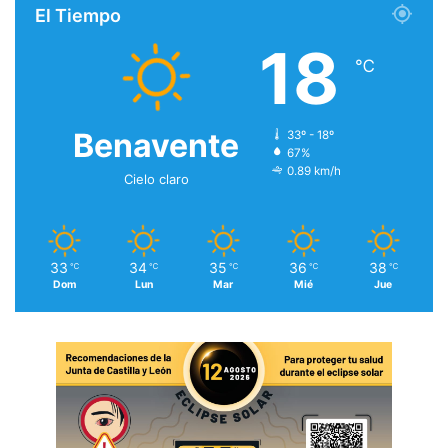
El Tiempo
18
℃
Benavente
33º - 18º
67%
0.89 km/h
Cielo claro
33
34
35
36
38
℃
℃
℃
℃
℃
Dom
Lun
Mar
Mié
Jue