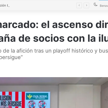
La Diputación blinda la limpieza de fosas sépticas en más de 200 pueblos de Zamora
Benav
marcado: el ascenso di
ña de socios con la il
 de la afición tras un playoff histórico y bu
 persigue”