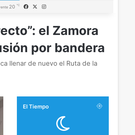
℃
Facebook
X
Instagram
20
ente
recto”: el Zamora
usión por bandera
sca llenar de nuevo el Ruta de la
El Tiempo