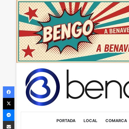
Facebook
X
Messenger
PORTADA
LOCAL
COMARCA
Compartir via Email