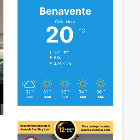
Benavente
Cielo claro
20
℃
32º - 19º
51%
2.74 km/h
32
31
32
34
36
℃
℃
℃
℃
℃
Sáb
Dom
Lun
Mar
Mié