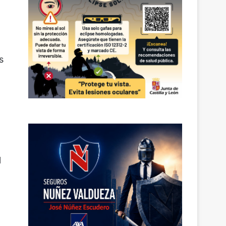
s
l
o
,