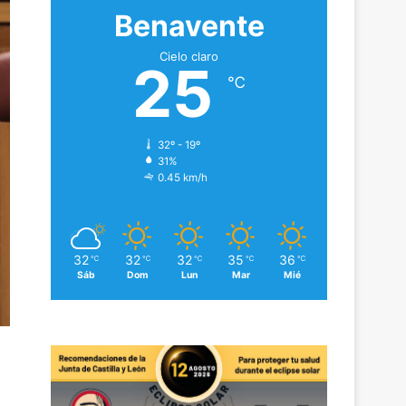
Benavente
Cielo claro
25
℃
32º - 19º
31%
0.45 km/h
32
32
32
35
36
℃
℃
℃
℃
℃
Sáb
Dom
Lun
Mar
Mié