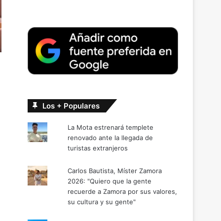
s
Los + Populares
La Mota estrenará templete
renovado ante la llegada de
turistas extranjeros
Carlos Bautista, Míster Zamora
2026: "Quiero que la gente
recuerde a Zamora por sus valores,
su cultura y su gente"