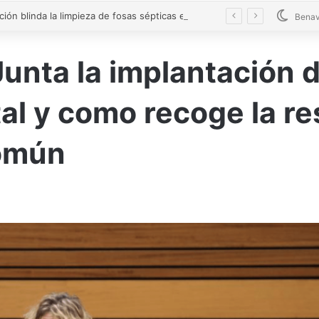
La Diputación blinda la limpieza de fosas sépticas en más de 200 pueblos de Zamora
Benav
Junta la implantación d
tal y como recoge la re
Común