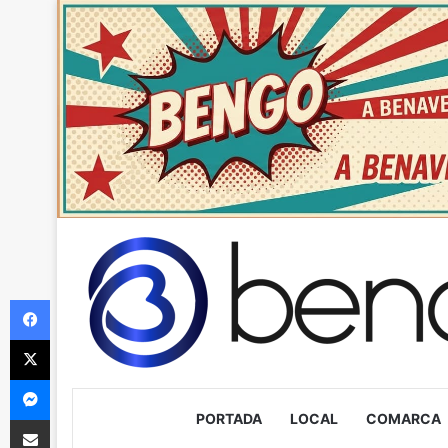
Facebook
X
Messenger
PORTADA
LOCAL
COMARCA
Compartir via Email