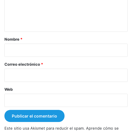
e
n
t
a
r
Nombre
*
i
o
*
Correo electrónico
*
Web
Este sitio usa Akismet para reducir el spam.
Aprende cómo se