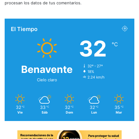
procesan los datos de tus comentarios.
El Tiempo
32
℃
Benavente
32º - 27º
18%
2.24 km/h
Cielo claro
32
33
32
32
35
℃
℃
℃
℃
℃
Vie
Sáb
Dom
Lun
Mar