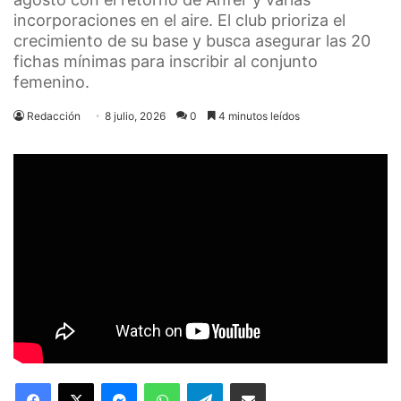
incorporaciones en el aire. El club prioriza el
crecimiento de su base y busca asegurar las 20
fichas mínimas para inscribir al conjunto
femenino.
Redacción
8 julio, 2026
0
4 minutos leídos
Facebook
X
Messenger
WhatsApp
Telegram
Compartir via Email