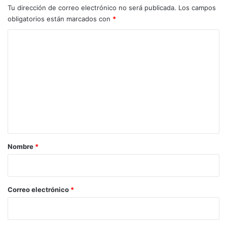
Tu dirección de correo electrónico no será publicada.
Los campos
obligatorios están marcados con
*
C
o
m
e
n
t
a
r
Nombre
*
i
o
*
Correo electrónico
*