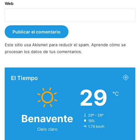
Web
Este sitio usa Akismet para reducir el spam.
Aprende cómo se
procesan los datos de tus comentarios.
El Tiempo
29
℃
Benavente
29º - 28º
19%
1.79 km/h
Cielo claro