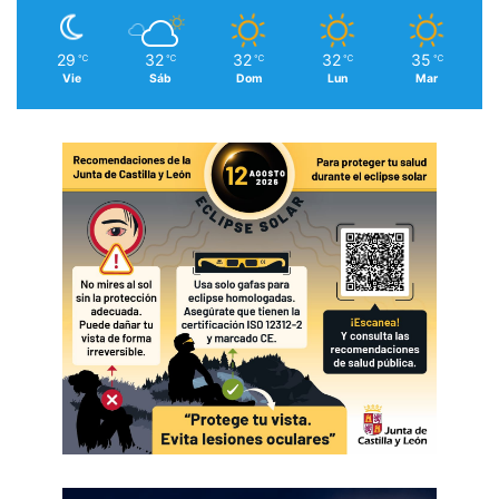
29
32
32
32
35
℃
℃
℃
℃
℃
Vie
Sáb
Dom
Lun
Mar