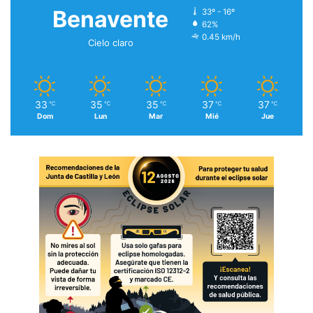
Benavente
33º - 16º
62%
0.45 km/h
Cielo claro
33
35
35
37
37
℃
℃
℃
℃
℃
Dom
Lun
Mar
Mié
Jue