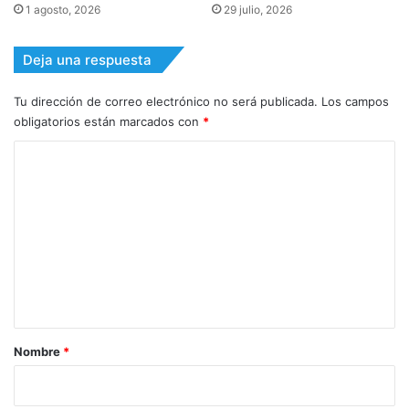
1 agosto, 2026
29 julio, 2026
Deja una respuesta
Tu dirección de correo electrónico no será publicada.
Los campos
obligatorios están marcados con
*
C
o
m
e
n
t
a
r
Nombre
*
i
o