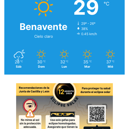
29
℃
Benavente
29º - 26º
38%
0.45 km/h
Cielo claro
28
30
32
35
37
℃
℃
℃
℃
℃
Sáb
Dom
Lun
Mar
Mié