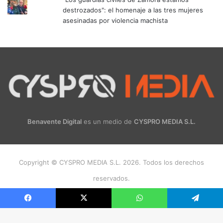
destrozados": el homenaje a las tres mujeres
asesinadas por violencia machista
Benavente Digital
es un medio de
CYSPRO MEDIA S.L.
Copyright © CYSPRO MEDIA S.L. 2026. Todos los derechos
reservados.
Facebook
X
Instagram
Facebook
X
WhatsApp
Telegram