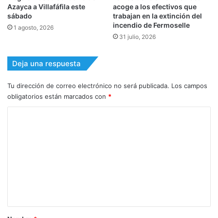
Azayca a Villafáfila este
acoge a los efectivos que
sábado
trabajan en la extinción del
incendio de Fermoselle
1 agosto, 2026
31 julio, 2026
Deja una respuesta
Tu dirección de correo electrónico no será publicada.
Los campos
obligatorios están marcados con
*
C
o
m
e
n
t
a
r