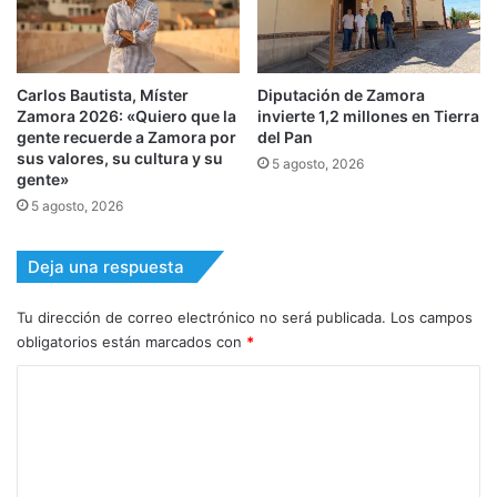
Carlos Bautista, Míster
Diputación de Zamora
Zamora 2026: «Quiero que la
invierte 1,2 millones en Tierra
gente recuerde a Zamora por
del Pan
sus valores, su cultura y su
5 agosto, 2026
gente»
5 agosto, 2026
Deja una respuesta
Tu dirección de correo electrónico no será publicada.
Los campos
obligatorios están marcados con
*
C
o
m
e