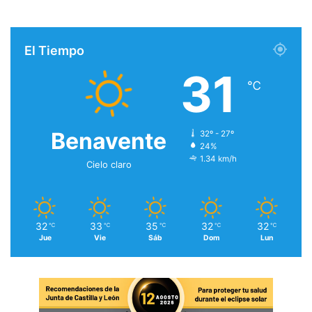
El Tiempo
31
℃
Benavente
32º - 27º
24%
1.34 km/h
Cielo claro
32
33
35
32
32
℃
℃
℃
℃
℃
Jue
Vie
Sáb
Dom
Lun