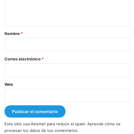
n
t
a
r
Nombre
*
i
o
*
Correo electrónico
*
Web
Este sitio usa Akismet para reducir el spam.
Aprende cómo se
procesan los datos de tus comentarios.