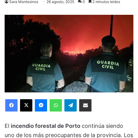
Sara Montesinos
26 agosto, 2025
0
2 minutos leídos
Facebook
X
Messenger
WhatsApp
Telegram
Compartir via Email
El
incendio forestal de Porto
continúa siendo
uno de los más preocupantes de la provincia. Los