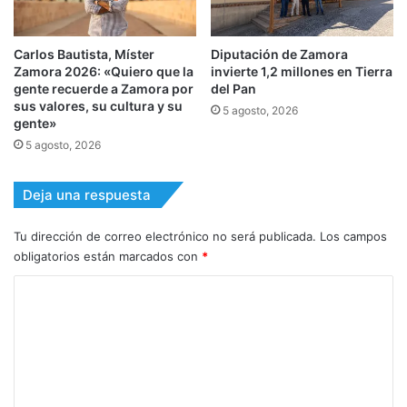
Carlos Bautista, Míster
Diputación de Zamora
Zamora 2026: «Quiero que la
invierte 1,2 millones en Tierra
gente recuerde a Zamora por
del Pan
sus valores, su cultura y su
5 agosto, 2026
gente»
5 agosto, 2026
Deja una respuesta
Tu dirección de correo electrónico no será publicada.
Los campos
obligatorios están marcados con
*
C
o
m
e
n