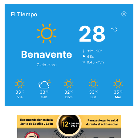
El Tiempo
28
℃
Benavente
33º - 28º
41%
0.45 km/h
Cielo claro
33
33
32
33
35
℃
℃
℃
℃
℃
Vie
Sáb
Dom
Lun
Mar