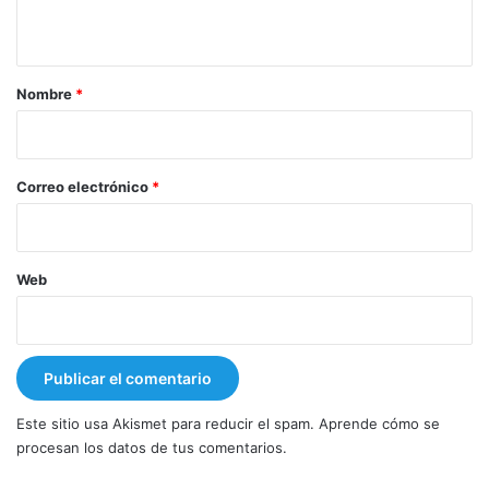
t
a
r
Nombre
*
i
o
*
Correo electrónico
*
Web
Este sitio usa Akismet para reducir el spam.
Aprende cómo se
procesan los datos de tus comentarios.