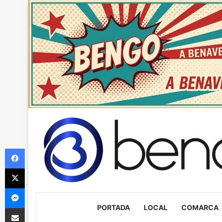
Facebook
X
Messenger
PORTADA
LOCAL
COMARCA
Compartir via Email