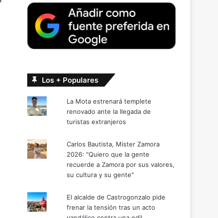
Los + Populares
La Mota estrenará templete
renovado ante la llegada de
turistas extranjeros
Carlos Bautista, Míster Zamora
2026: "Quiero que la gente
recuerde a Zamora por sus valores,
su cultura y su gente"
El alcalde de Castrogonzalo pide
frenar la tensión tras un acto
vandálico contra una edil