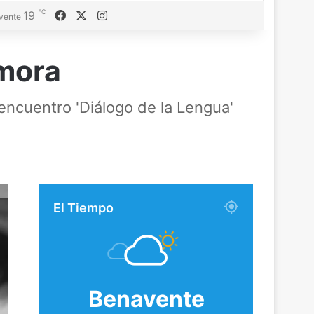
℃
Facebook
X
Instagram
19
vente
amora
 encuentro 'Diálogo de la Lengua'
El Tiempo
Benavente