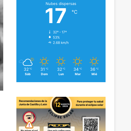
Nubes dispersas
17
℃
32º - 17º
53%
2.68 km/h
32
31
32
34
36
℃
℃
℃
℃
℃
Sáb
Dom
Lun
Mar
Mié