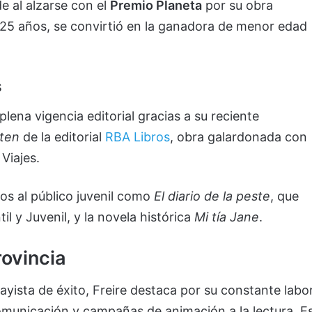
e al alzarse con el
Premio Planeta
por su obra
25 años, se convirtió en la ganadora de menor edad
s
plena vigencia editorial gracias a su reciente
sten
de la editorial
RBA Libros
, obra galardonada con
Viajes.
dos al público juvenil como
El diario de la peste
, que
il y Juvenil, y la novela histórica
Mi tía Jane
.
rovincia
ayista de éxito, Freire destaca por su constante labo
omunicación y campañas de animación a la lectura. E