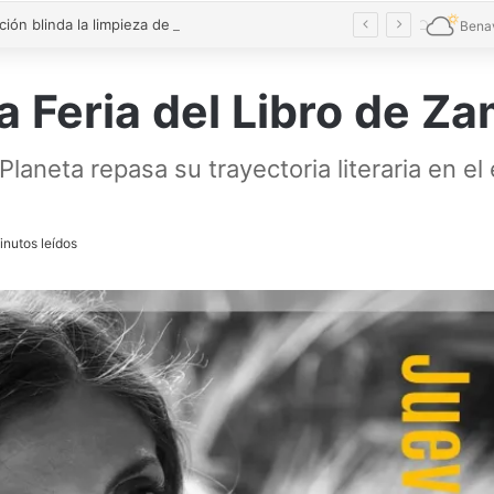
La Diputación blinda la limpieza de fosas sépticas en más de 200 pueblos de Zamora
Bena
la Feria del Libro de Z
aneta repasa su trayectoria literaria en el
inutos leídos