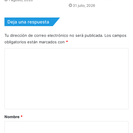
31 julio, 2026
Deja una respuesta
Tu dirección de correo electrónico no será publicada.
Los campos
obligatorios están marcados con
*
C
o
m
e
n
t
a
r
Nombre
*
i
o