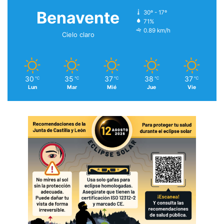
Benavente
30º - 17º
71%
0.89 km/h
Cielo claro
30
35
37
38
37
℃
℃
℃
℃
℃
Lun
Mar
Mié
Jue
Vie