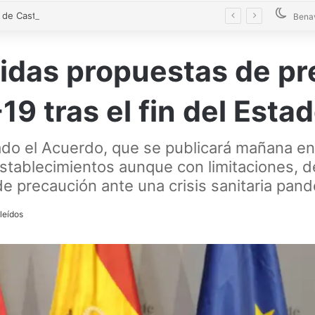
El alcalde de Castrogonzalo pide frenar la tensión tras un acto vandálico contra una edil
Bena
idas propuestas de pr
19 tras el fin del Est
ado el Acuerdo, que se publicará mañana en
establecimientos aunque con limitaciones, 
 de precaución ante una crisis sanitaria pan
leídos