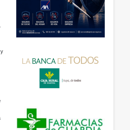
o
 y
e
s