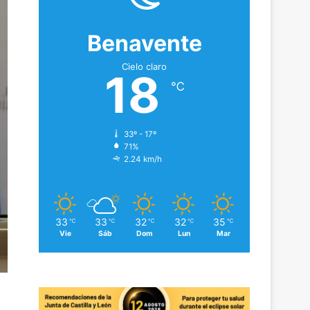
Benavente
Cielo claro
18
℃
33º - 17º
71%
2.24 km/h
33
33
32
32
35
℃
℃
℃
℃
℃
Vie
Sáb
Dom
Lun
Mar