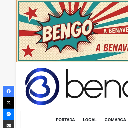
Facebook
X
Messenger
PORTADA
LOCAL
COMARCA
Compartir via Email