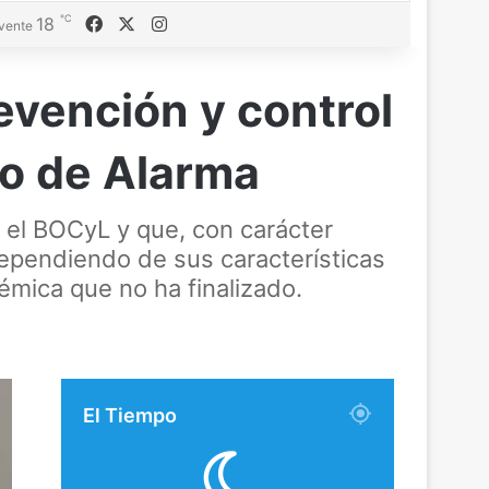
℃
Facebook
X
Instagram
18
vente
evención y control
ado de Alarma
 el BOCyL y que, con carácter
dependiendo de sus características
démica que no ha finalizado.
El Tiempo