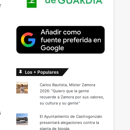
r
Los + Populares
Carlos Bautista, Míster Zamora
2026: "Quiero que la gente
recuerde a Zamora por sus valores,
su cultura y su gente"
s
El Ayuntamiento de Castrogonzalo
presentará alegaciones contra la
planta de biogás