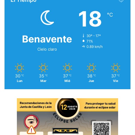
18
℃
Benavente
30º - 17º
71%
0.89 km/h
Cielo claro
30
35
37
38
37
℃
℃
℃
℃
℃
Lun
Mar
Mié
Jue
Vie