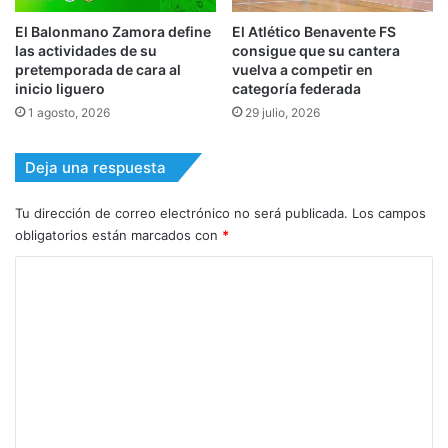
El Balonmano Zamora define
El Atlético Benavente FS
las actividades de su
consigue que su cantera
pretemporada de cara al
vuelva a competir en
inicio liguero
categoría federada
1 agosto, 2026
29 julio, 2026
Deja una respuesta
Tu dirección de correo electrónico no será publicada.
Los campos
obligatorios están marcados con
*
C
o
m
e
n
t