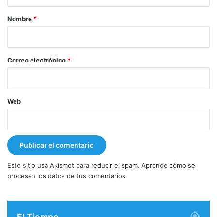
a
r
Nombre
*
i
o
*
Correo electrónico
*
Web
Este sitio usa Akismet para reducir el spam.
Aprende cómo se
procesan los datos de tus comentarios.
El Tiempo