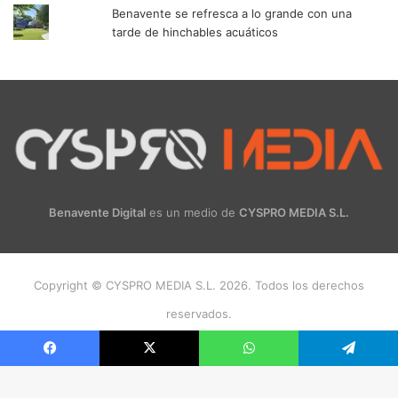
Benavente se refresca a lo grande con una
tarde de hinchables acuáticos
Benavente Digital
es un medio de
CYSPRO MEDIA S.L.
Copyright © CYSPRO MEDIA S.L. 2026. Todos los derechos
reservados.
Facebook
X
Instagram
Facebook
X
WhatsApp
Telegram