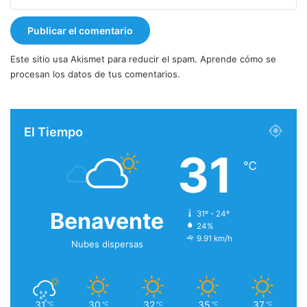
Este sitio usa Akismet para reducir el spam.
Aprende cómo se
procesan los datos de tus comentarios.
El Tiempo
31
℃
Benavente
31º - 24º
24%
9.91 km/h
Nubes dispersas
31
30
32
35
37
℃
℃
℃
℃
℃