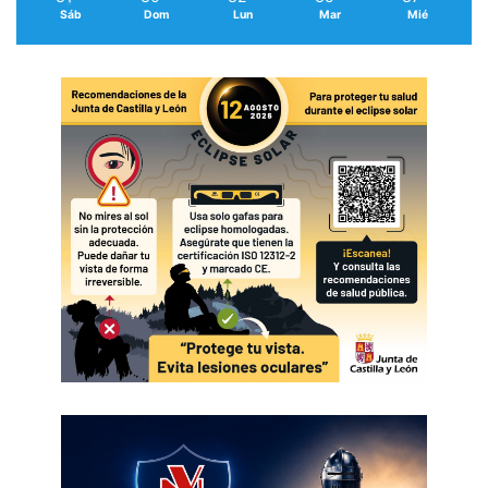
Sáb
Dom
Lun
Mar
Mié