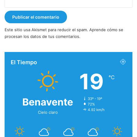
Este sitio usa Akismet para reducir el spam.
Aprende cómo se
procesan los datos de tus comentarios.
El Tiempo
19
℃
Benavente
33º - 19º
72%
4.92 km/h
Cielo claro