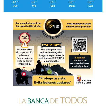
33
33
35
32
32
℃
℃
℃
℃
℃
Jue
Vie
Sáb
Dom
Lun