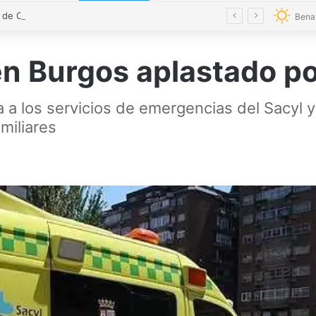
El alcalde de Castrogonzalo pide frenar la tensión tras un acto vandálico contra una edil
Bena
en Burgos aplastado p
a a los servicios de emergencias del Sacyl y
miliares