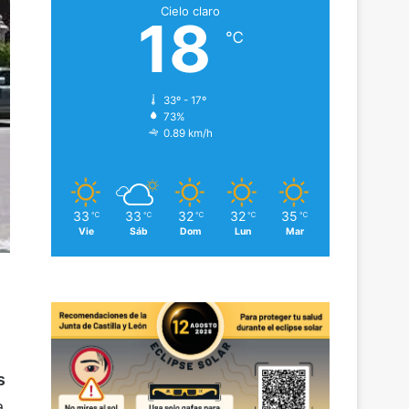
Cielo claro
18
℃
33º - 17º
73%
0.89 km/h
33
33
32
32
35
℃
℃
℃
℃
℃
Vie
Sáb
Dom
Lun
Mar
s
a