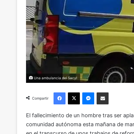
Una ambulancia del Sacyl
Facebook
X
Messenger
Compartir via Email
Compartir
El fallecimiento de un hombre tras ser ap
comunidad autónoma esta mañana de martes.
en el transcurso de unos trabajos de reform