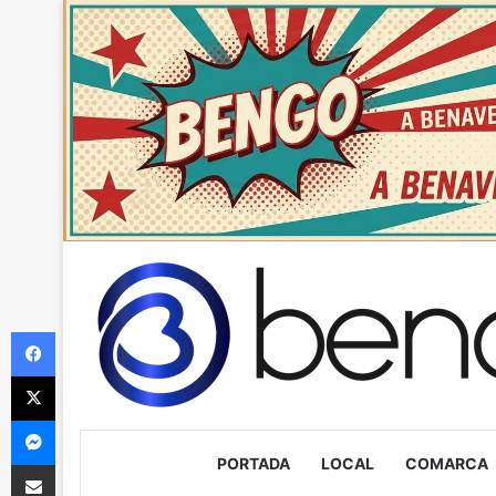
Facebook
X
Messenger
PORTADA
LOCAL
COMARCA
Compartir via Email