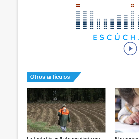
Otros artículos
La Junta fija en 6 el cupo diario por
El program