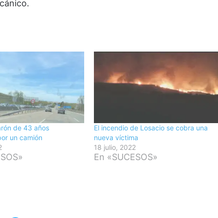
cánico.
arón de 43 años
El incendio de Losacio se cobra una
por un camión
nueva víctima
2
18 julio, 2022
ESOS»
En «SUCESOS»