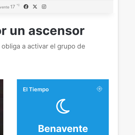
℃
Facebook
X
Instagram
17
vente
or un ascensor
 obliga a activar el grupo de
El Tiempo
Benavente