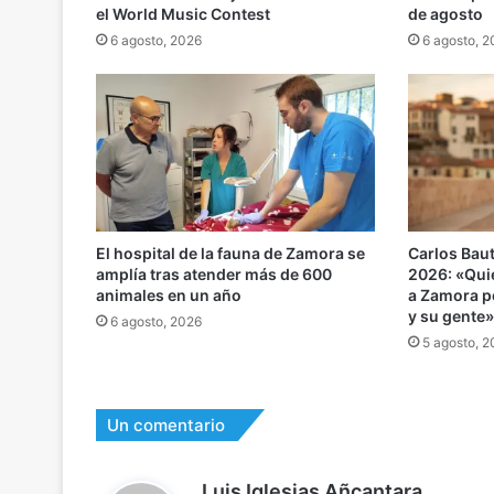
el World Music Contest
de agosto
6 agosto, 2026
6 agosto, 
El hospital de la fauna de Zamora se
Carlos Baut
amplía tras atender más de 600
2026: «Qui
animales en un año
a Zamora po
y su gente
6 agosto, 2026
5 agosto, 
Un comentario
d
Luis Iglesias Añcantara