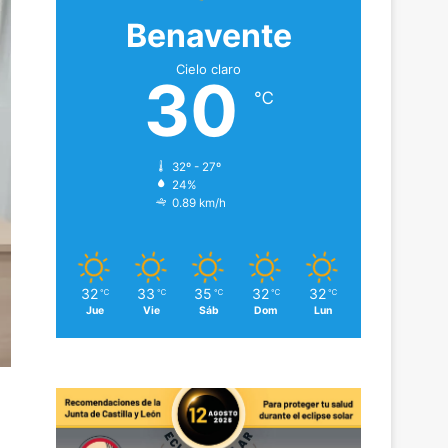
Benavente
Cielo claro
30
℃
32º - 27º
24%
0.89 km/h
32
33
35
32
32
℃
℃
℃
℃
℃
Jue
Vie
Sáb
Dom
Lun