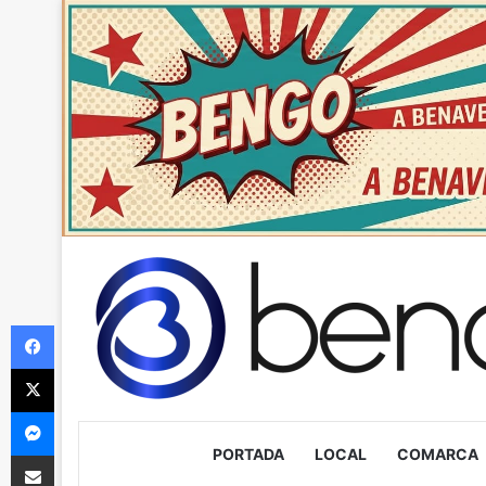
Facebook
X
Messenger
PORTADA
LOCAL
COMARCA
Compartir via Email