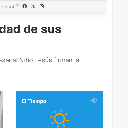
℃
Facebook
X
Instagram
30
ente
idad de sus
sarial Niño Jesús firman la
El Tiempo