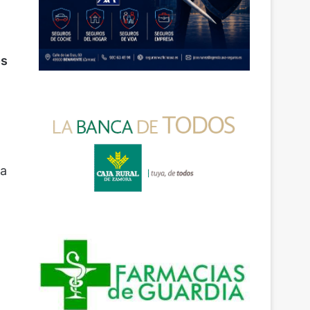
os
la