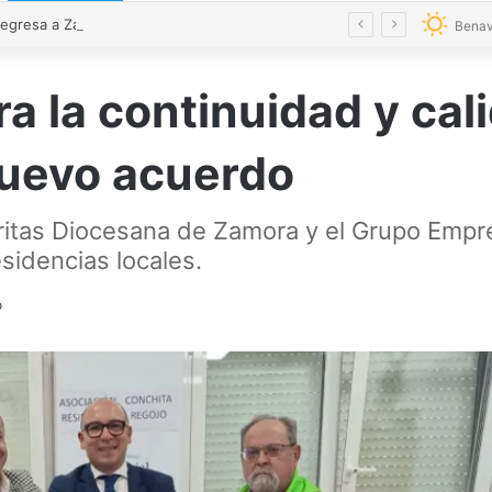
La magia regresa a Zamora con cinco espectáculos durante el mes de agosto
Benav
a la continuidad y cal
nuevo acuerdo
ritas Diocesana de Zamora y el Grupo Empre
sidencias locales.
o