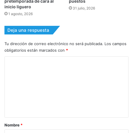
pretemporada de cara al
puestos
inicio liguero
31 julio, 2026
1 agosto, 2026
Deja una respuesta
Tu dirección de correo electrónico no será publicada.
Los campos
obligatorios están marcados con
*
C
o
m
e
n
t
a
r
Nombre
*
i