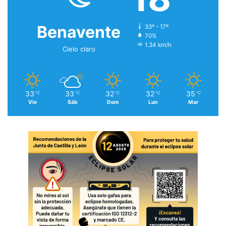
Benavente
33º - 17º
70%
1.34 km/h
Cielo claro
33
33
32
32
35
℃
℃
℃
℃
℃
Vie
Sáb
Dom
Lun
Mar