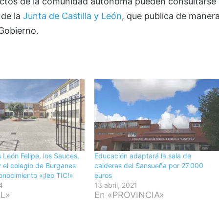
yectos de la comunidad autónoma pueden consultarse
 de la
Junta de Castilla y León
, que publica de maner
Gobierno.
s León Felipe, los Sauces,
Educación adaptará la sala de
y el colegio de Burganes
calderas del Sansueña por 27.000
conocimiento «¡leo TIC!»
euros
4
13 abril, 2021
AL»
En «PROVINCIA»