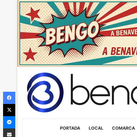
Facebook
X
Messenger
PORTADA
LOCAL
COMARCA
Compartir via Email