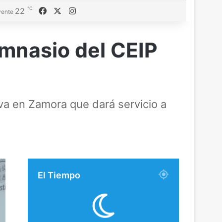
℃
Facebook
X
Instagram
22
ente
imnasio del CEIP
iva en Zamora que dará servicio a
El Tiempo