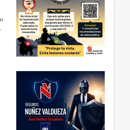
an
.
.