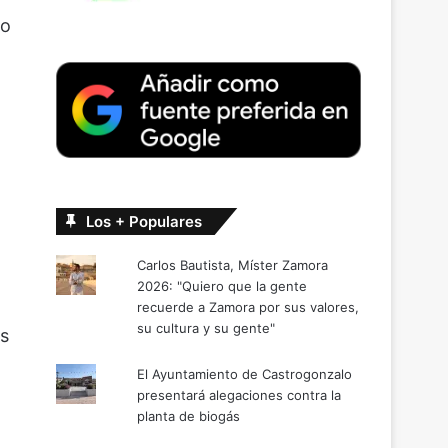
xo
Los + Populares
Carlos Bautista, Míster Zamora
2026: "Quiero que la gente
recuerde a Zamora por sus valores,
su cultura y su gente"
es
El Ayuntamiento de Castrogonzalo
presentará alegaciones contra la
planta de biogás