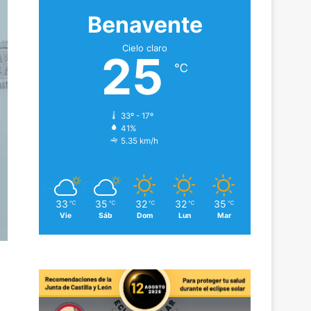
Benavente
Cielo claro
25
℃
33º - 17º
41%
5.35 km/h
33
35
32
32
35
℃
℃
℃
℃
℃
Vie
Sáb
Dom
Lun
Mar