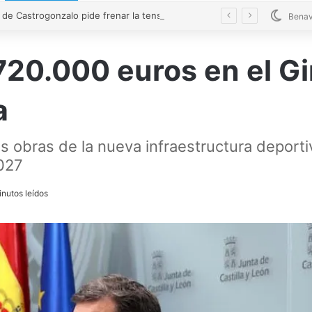
El alcalde de Castrogonzalo pide frenar la tensión tras un acto vandálico contra una edil
Benav
 720.000 euros en el G
a
las obras de la nueva infraestructura deport
2027
nutos leídos