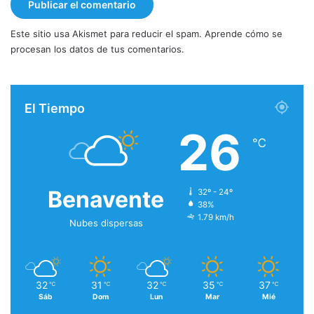
Este sitio usa Akismet para reducir el spam.
Aprende cómo se
procesan los datos de tus comentarios.
El Tiempo
26
℃
Benavente
32º - 24º
38%
1.79 km/h
Nubes dispersas
32
31
32
35
37
℃
℃
℃
℃
℃
Sáb
Dom
Lun
Mar
Mié