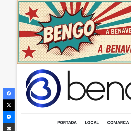
Facebook
X
Messenger
PORTADA
LOCAL
COMARCA
Compartir via Email