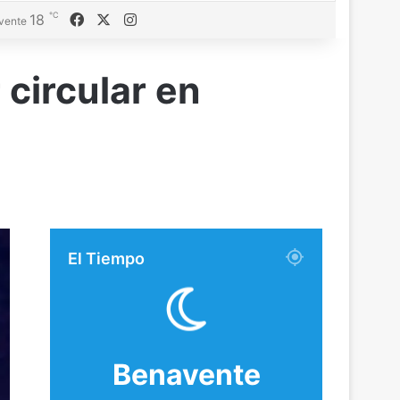
℃
18
Facebook
X
Instagram
vente
 circular en
El Tiempo
Benavente