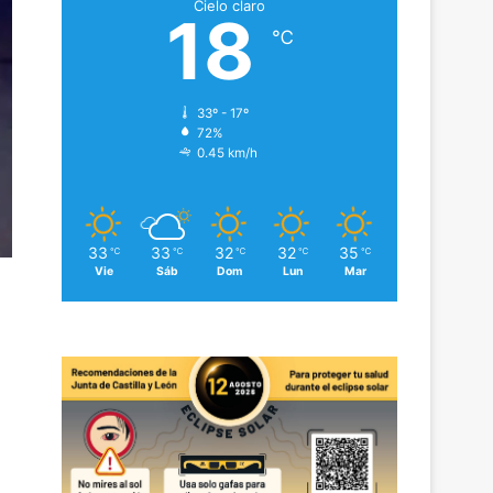
Cielo claro
18
℃
33º - 17º
72%
0.45 km/h
33
33
32
32
35
℃
℃
℃
℃
℃
Vie
Sáb
Dom
Lun
Mar