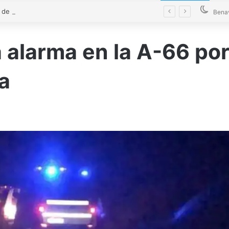
El alcalde de Castrogonzalo pide frenar la tensión tras un acto vandálico contra una edil
Bena
 alarma en la A-66 por
a