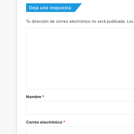
Deja una respuesta
Tu dirección de correo electrónico no será publicada.
Los
C
o
m
e
n
t
a
r
Nombre
*
i
o
*
Correo electrónico
*