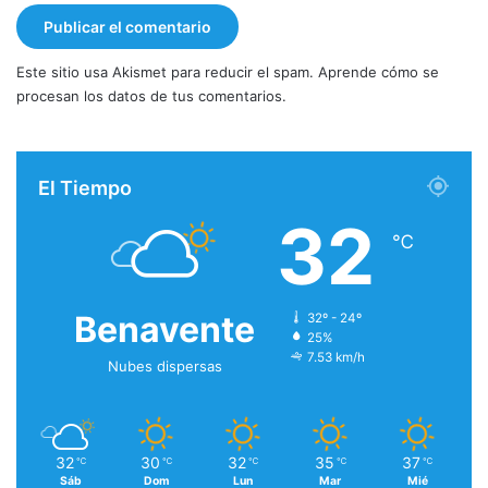
Este sitio usa Akismet para reducir el spam.
Aprende cómo se
procesan los datos de tus comentarios.
El Tiempo
32
℃
Benavente
32º - 24º
25%
7.53 km/h
Nubes dispersas
32
30
32
35
37
℃
℃
℃
℃
℃
Sáb
Dom
Lun
Mar
Mié