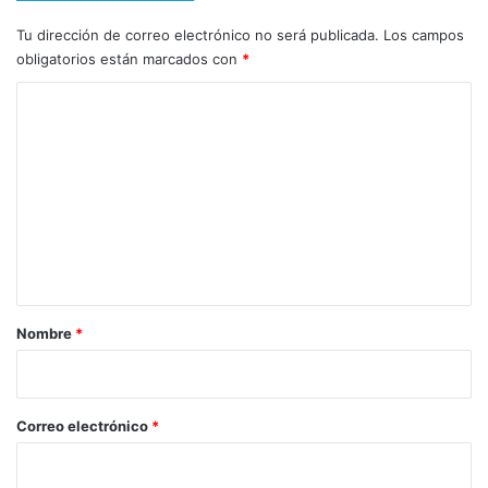
Tu dirección de correo electrónico no será publicada.
Los campos
obligatorios están marcados con
*
C
o
m
e
n
t
a
r
Nombre
*
i
o
*
Correo electrónico
*