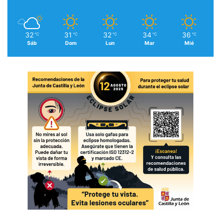
32
31
32
34
36
℃
℃
℃
℃
℃
Sáb
Dom
Lun
Mar
Mié