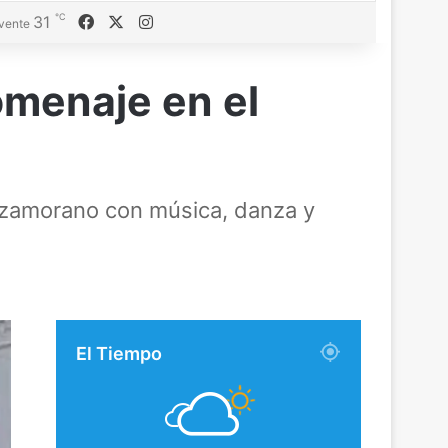
℃
Facebook
X
Instagram
31
vente
omenaje en el
ta zamorano con música, danza y
El Tiempo