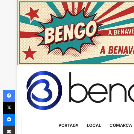
Facebook
X
Messenger
PORTADA
LOCAL
COMARCA
Compartir via Email