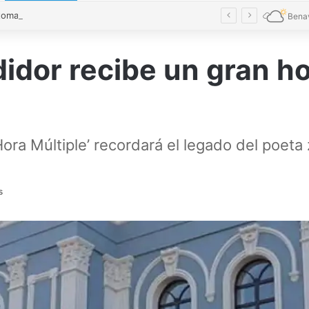
El verde toma las calles de Benavente en una Noche en Blanco multitudinaria
Bena
didor recibe un gran h
 Hora Múltiple’ recordará el legado del poe
s