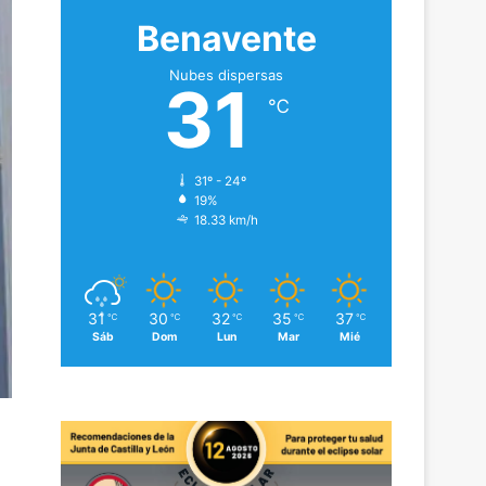
Benavente
Nubes dispersas
31
℃
31º - 24º
19%
18.33 km/h
31
30
32
35
37
℃
℃
℃
℃
℃
Sáb
Dom
Lun
Mar
Mié