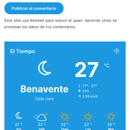
Este sitio usa Akismet para reducir el spam.
Aprende cómo se
procesan los datos de tus comentarios.
El Tiempo
27
℃
Benavente
27º - 27º
25%
3.58 km/h
Cielo claro
27
32
32
32
35
℃
℃
℃
℃
℃
Vie
Sáb
Dom
Lun
Mar