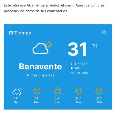
Este sitio usa Akismet para reducir el spam.
Aprende cómo se
procesan los datos de tus comentarios.
El Tiempo
31
℃
Benavente
31º - 24º
24%
9.91 km/h
Nubes dispersas
31
30
32
35
37
℃
℃
℃
℃
℃
Sáb
Dom
Lun
Mar
Mié