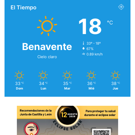
El Tiempo
18
℃
Benavente
33º - 18º
67%
0.89 km/h
Cielo claro
33
34
35
36
38
℃
℃
℃
℃
℃
Dom
Lun
Mar
Mié
Jue