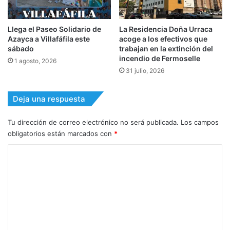
Llega el Paseo Solidario de
La Residencia Doña Urraca
Azayca a Villafáfila este
acoge a los efectivos que
sábado
trabajan en la extinción del
incendio de Fermoselle
1 agosto, 2026
31 julio, 2026
Deja una respuesta
Tu dirección de correo electrónico no será publicada.
Los campos
obligatorios están marcados con
*
C
o
m
e
n
t