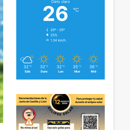
Cielo claro
26
℃
26º - 26º
25%
1.34 km/h
32
32
32
35
36
℃
℃
℃
℃
℃
Sáb
Dom
Lun
Mar
Mié