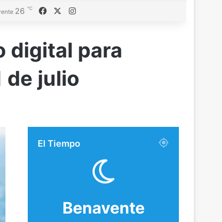
℃
Facebook
X
Instagram
26
ente
 digital para
 de julio
El Tiempo
Benavente