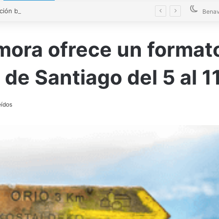
La Diputación blinda la limpieza de fosas sépticas en más de 200 pueblos de Zamora
Benav
mora ofrece un formato
de Santiago del 5 al 11
eídos