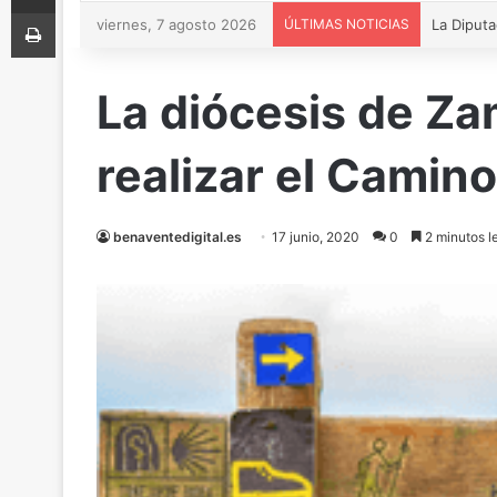
Imprimir
viernes, 7 agosto 2026
ÚLTIMAS NOTICIAS
La diócesis de Za
realizar el Camino 
benaventedigital.es
17 junio, 2020
0
2 minutos l