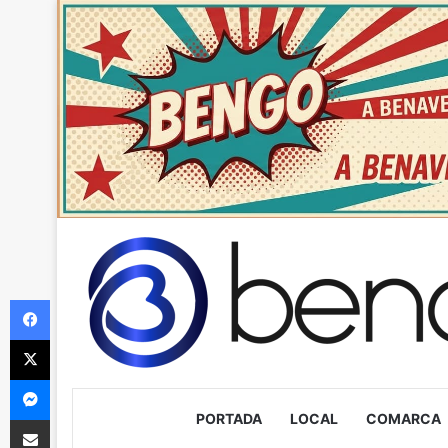
Facebook
X
Messenger
PORTADA
LOCAL
COMARCA
Compartir via Email