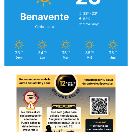
Benavente
33º - 23º
52%
2.24 km/h
Cielo claro
33
34
35
36
38
℃
℃
℃
℃
℃
Dom
Lun
Mar
Mié
Jue