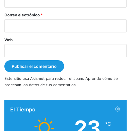
o
*
Correo electrónico
*
Web
Este sitio usa Akismet para reducir el spam.
Aprende cómo se
procesan los datos de tus comentarios.
El Tiempo
23
℃