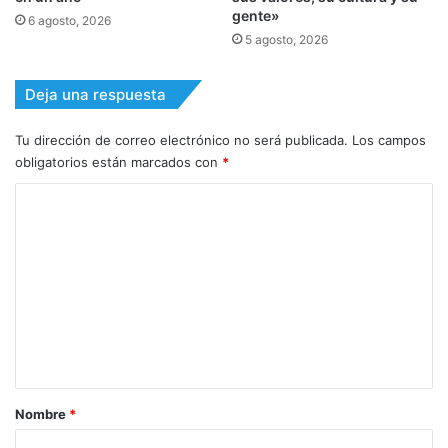
gente»
6 agosto, 2026
5 agosto, 2026
Deja una respuesta
Tu dirección de correo electrónico no será publicada.
Los campos
obligatorios están marcados con
*
C
o
m
e
n
t
a
r
Nombre
*
i