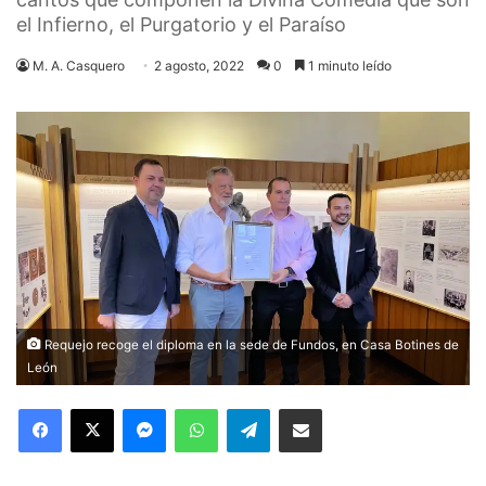
el Infierno, el Purgatorio y el Paraíso
M. A. Casquero
2 agosto, 2022
0
1 minuto leído
Requejo recoge el diploma en la sede de Fundos, en Casa Botines de
León
Facebook
X
Messenger
WhatsApp
Telegram
Compartir via Email