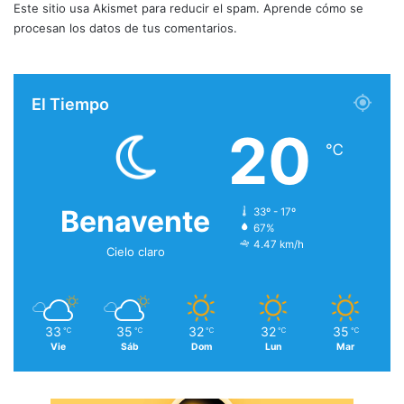
Este sitio usa Akismet para reducir el spam.
Aprende cómo se
procesan los datos de tus comentarios.
El Tiempo
20
℃
Benavente
33º - 17º
67%
4.47 km/h
Cielo claro
33
35
32
32
35
℃
℃
℃
℃
℃
Vie
Sáb
Dom
Lun
Mar