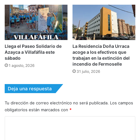
Llega el Paseo Solidario de
La Residencia Doña Urraca
Azayca a Villafáfila este
acoge a los efectivos que
sábado
trabajan en la extinción del
incendio de Fermoselle
1 agosto, 2026
31 julio, 2026
Deja una respuesta
Tu dirección de correo electrónico no será publicada.
Los campos
obligatorios están marcados con
*
C
o
m