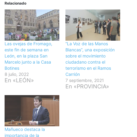
Relacionado
Las ovejas de Fromago,
“La Voz de las Manos
este fin de semana en
Blancas”, una exposición
León, en la plaza San
sobre el movimiento
Marcelo junto a la Casa
ciudadano contra el
Botines
terrorismo en el Ramos
8 julio, 2022
Carrión
En «LEÓN»
7 septiembre, 2021
En «PROVINCIA»
Mañueco destaca la
importancia de la