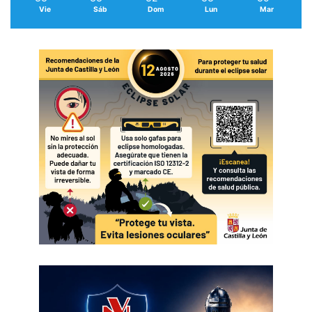
Vie
Sáb
Dom
Lun
Mar