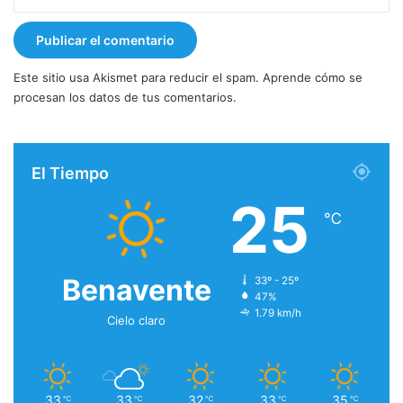
Este sitio usa Akismet para reducir el spam.
Aprende cómo se
procesan los datos de tus comentarios.
El Tiempo
25
℃
Benavente
33º - 25º
47%
1.79 km/h
Cielo claro
33
33
32
33
35
℃
℃
℃
℃
℃