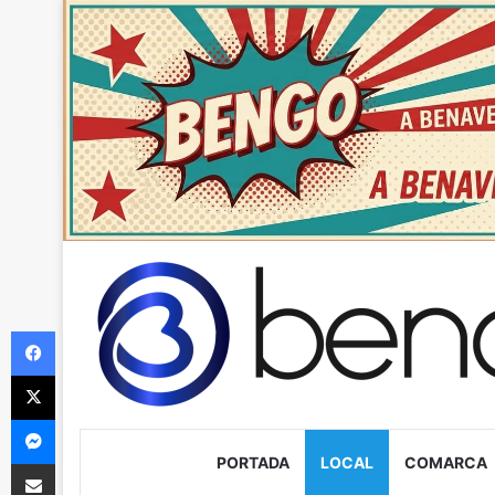
Facebook
X
Messenger
PORTADA
LOCAL
COMARCA
Compartir via Email