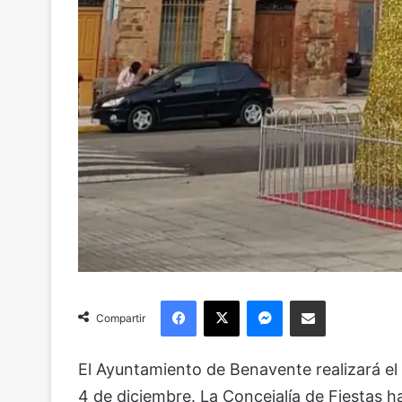
Facebook
X
Messenger
Compartir via Email
Compartir
El Ayuntamiento de Benavente realizará el 
4 de diciembre. La Concejalía de Fiestas 