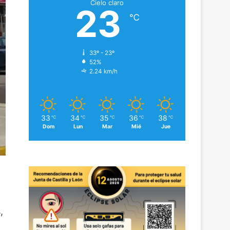
Cielo claro
23
℃
33º - 23º
52%
2.24 km/h
33
34
35
36
38
℃
℃
℃
℃
℃
Dom
Lun
Mar
Mié
Jue
,