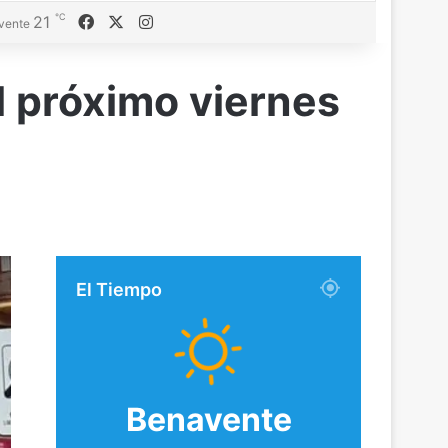
℃
Facebook
X
Instagram
21
vente
l próximo viernes
El Tiempo
Benavente