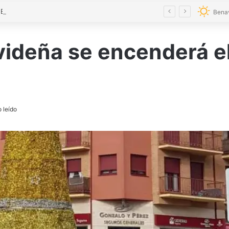
VÍDEO | El eclipse y el Toro Enmaromado toman el cielo de Benavente con 300 drones
Bena
videña se encenderá e
 leído