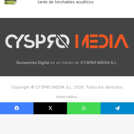
tarde de hinchables acuáticos
Benavente Digital
es un medio de
CYSPRO MEDIA S.L.
Copyright © CYSPRO MEDIA S.L. 2026. Todos los derechos
reservados.
Facebook
X
Instagram
Facebook
X
WhatsApp
Telegram