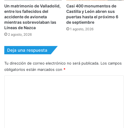
Un matrimonio de Valladolid,
Casi 400 monumentos de
entre los fallecidos del
Castilla y León abren sus
accidente de avioneta
puertas hasta el próximo 6
mientras sobrevolaban las
de septiembre
Líneas de Nazca
1 agosto, 2026
2 agosto, 2026
Deja una respuesta
Tu dirección de correo electrónico no será publicada.
Los campos
obligatorios están marcados con
*
C
o
m
e
n
t