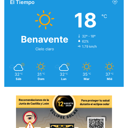
El Tiempo
18
℃
Benavente
32º - 18º
62%
1.79 km/h
Cielo claro
32
31
32
35
37
℃
℃
℃
℃
℃
Sáb
Dom
Lun
Mar
Mié