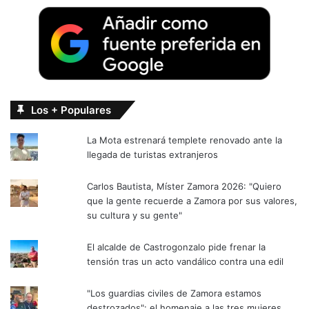
Los + Populares
La Mota estrenará templete renovado ante la
llegada de turistas extranjeros
Carlos Bautista, Míster Zamora 2026: "Quiero
que la gente recuerde a Zamora por sus valores,
su cultura y su gente"
El alcalde de Castrogonzalo pide frenar la
tensión tras un acto vandálico contra una edil
"Los guardias civiles de Zamora estamos
destrozados": el homenaje a las tres mujeres