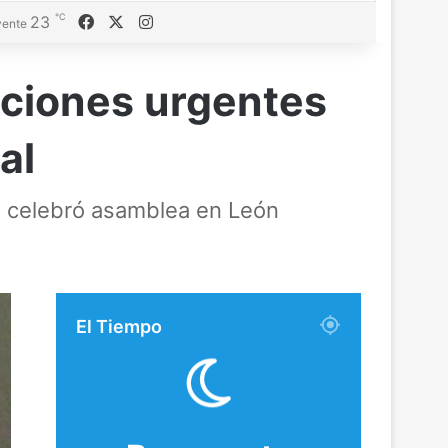
℃
Facebook
X
Instagram
23
ente
luciones urgentes
ial
bla celebró asamblea en León
El Tiempo