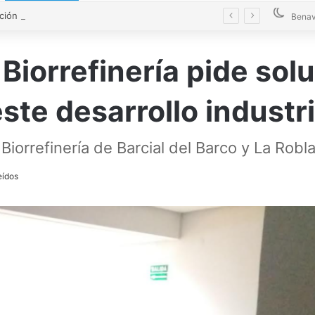
La Diputación blinda la limpieza de fosas sépticas en más de 200 pueblos de Zamora
Benav
 Biorrefinería pide so
ste desarrollo industr
o Biorrefinería de Barcial del Barco y La Ro
eídos