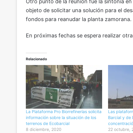
Otro punto de la reunión fue la sintonía en
objeto de solicitar una solución para el des
fondos para reanudar la planta zamorana.
En próximas fechas se espera realizar ot
Relacionado
La Plataforma Pro Biorrefinerías solicita
Las platafor
información sobre la situación de los
Barcial y de
terrenos de Ecobarcial
concentració
8 diciembre, 2020
22 octubre,