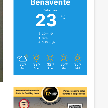
Benavente
Cielo claro
23
℃
32º - 19º
37%
3.95 km/h
32
32
32
35
36
℃
℃
℃
℃
℃
Sáb
Dom
Lun
Mar
Mié