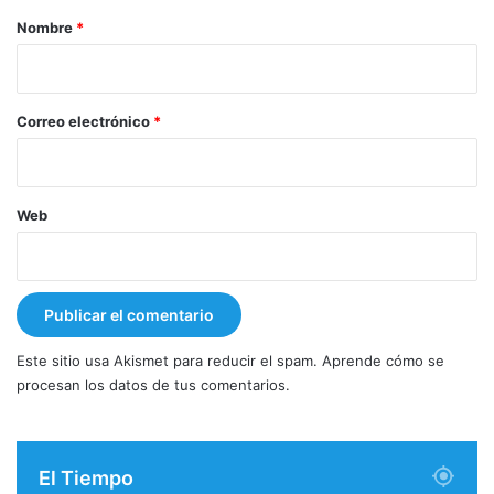
r
Nombre
*
i
o
*
Correo electrónico
*
Web
Este sitio usa Akismet para reducir el spam.
Aprende cómo se
procesan los datos de tus comentarios.
El Tiempo