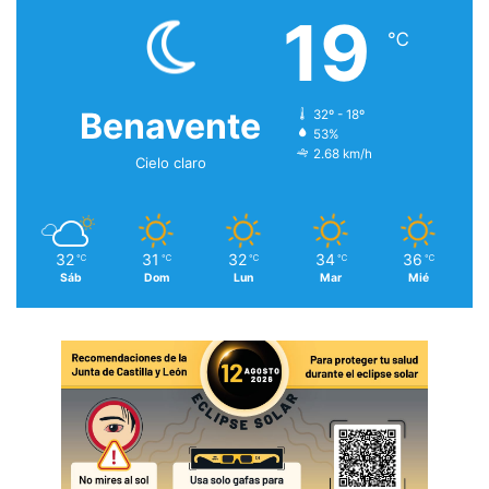
19
℃
Benavente
32º - 18º
53%
2.68 km/h
Cielo claro
32
31
32
34
36
℃
℃
℃
℃
℃
Sáb
Dom
Lun
Mar
Mié