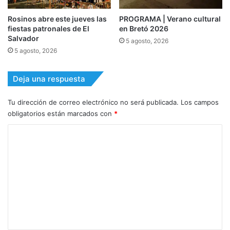
Rosinos abre este jueves las
PROGRAMA | Verano cultural
fiestas patronales de El
en Bretó 2026
Salvador
5 agosto, 2026
5 agosto, 2026
Deja una respuesta
Tu dirección de correo electrónico no será publicada.
Los campos
obligatorios están marcados con
*
C
o
m
e
n
t
a