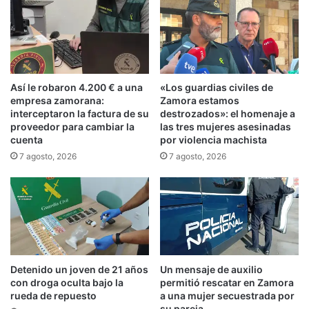
Así le robaron 4.200 € a una
«Los guardias civiles de
empresa zamorana:
Zamora estamos
interceptaron la factura de su
destrozados»: el homenaje a
proveedor para cambiar la
las tres mujeres asesinadas
cuenta
por violencia machista
7 agosto, 2026
7 agosto, 2026
Detenido un joven de 21 años
Un mensaje de auxilio
con droga oculta bajo la
permitió rescatar en Zamora
rueda de repuesto
a una mujer secuestrada por
su pareja