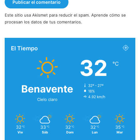
Este sitio usa Akismet para reducir el spam.
Aprende cómo se
procesan los datos de tus comentarios.
El Tiempo
32
℃
Benavente
32º - 27º
18%
4.92 km/h
Cielo claro
32
33
32
32
35
℃
℃
℃
℃
℃
Vie
Sáb
Dom
Lun
Mar