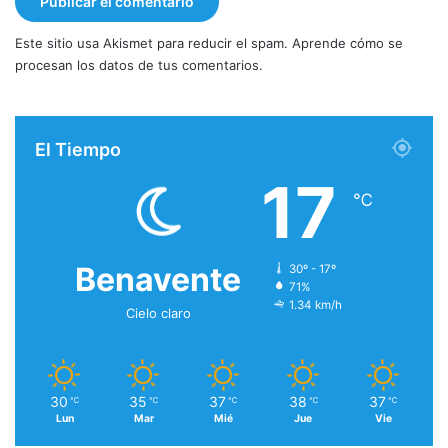
Este sitio usa Akismet para reducir el spam.
Aprende cómo se
procesan los datos de tus comentarios.
El Tiempo
17
℃
Benavente
30º - 17º
71%
1.34 km/h
Cielo claro
30
35
37
38
37
℃
℃
℃
℃
℃
Lun
Mar
Mié
Jue
Vie