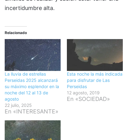
incertidumbre alta.
Relacionado
La lluvia de estrellas
Esta noche la más indicada
Perseidas 2025 alcanzará
para disfrutar de Las
su máximo esplendor en la
Perseidas
noche del 12 al 13 de
12 agosto, 2019
En «SOCIEDAD»
agosto
22 julio, 2025
En «INTERESANTE»