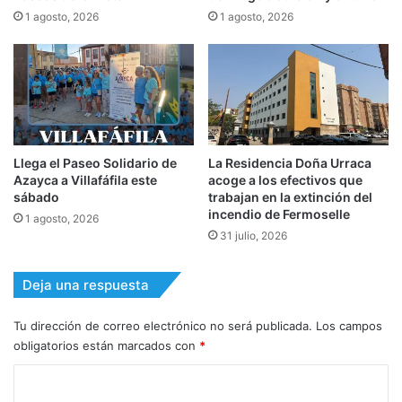
1 agosto, 2026
1 agosto, 2026
Llega el Paseo Solidario de
La Residencia Doña Urraca
Azayca a Villafáfila este
acoge a los efectivos que
sábado
trabajan en la extinción del
incendio de Fermoselle
1 agosto, 2026
31 julio, 2026
Deja una respuesta
Tu dirección de correo electrónico no será publicada.
Los campos
obligatorios están marcados con
*
C